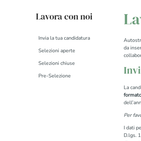
La
Lavora con noi
Invia la tua candidatura
Autostr
da inse
Selezioni aperte
collabo
Selezioni chiuse
Inv
Pre-Selezione
La cand
formato
dell’an
Per fav
I dati p
D.lgs. 