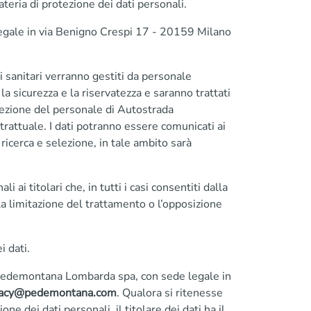
teria di protezione dei dati personali.
legale in via Benigno Crespi 17 - 20159 Milano
ti sanitari verranno gestiti da personale
la sicurezza e la riservatezza e saranno trattati
elezione del personale di Autostrada
attuale. I dati potranno essere comunicati ai
icerca e selezione, in tale ambito sarà
i titolari che, in tutti i casi consentiti dalla
 la limitazione del trattamento o l’opposizione
i dati.
a Pedemontana Lombarda spa, con sede legale in
vacy@pedemontana.com
. Qualora si ritenesse
one dei dati personali, il titolare dei dati ha il