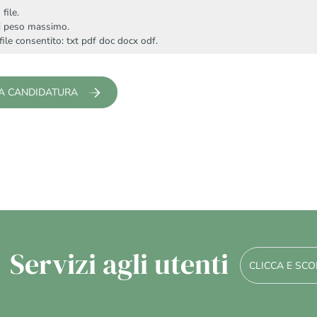
file.
i peso massimo.
file consentito: txt pdf doc docx odf.
Servizi agli utenti
CLICCA E SCO