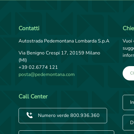
Contatti
Chie
Autostrada Pedemontana Lombarda S.p.A
Vuoi 
sugge
Via Benigno Crespi 17, 20159 Milano
infor
(MI)
+39 02.6774 121
C
posta@pedemontana.com
Call Center
I
Numero verde 800.936.360
D