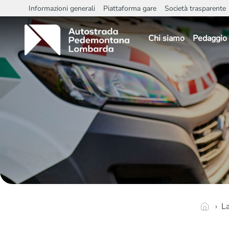
Pre Header
Informazioni generali
Piattaforma gare
Società trasparente
Main navigation
Chi siamo
Pedaggio 
Breadcrumb
Home
La