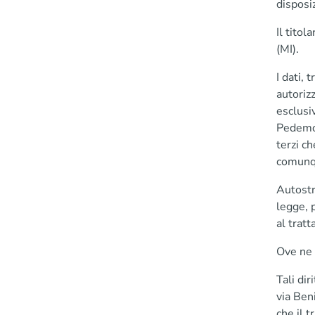
disposi
Il tito
(MI).
I dati, 
autorizz
esclusi
Pedemon
terzi c
comunqu
Autostr
legge, p
al trat
Ove ne r
Tali di
via Ben
che il t