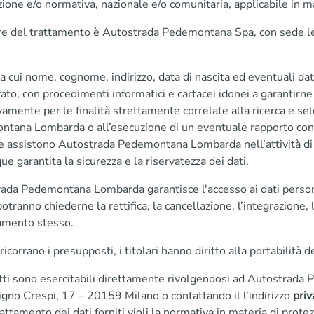
zione e/o normativa, nazionale e/o comunitaria, applicabile in ma
lare del trattamento è Autostrada Pedemontana Spa, con sede 
tra cui nome, cognome, indirizzo, data di nascita ed eventuali da
ato, con procedimenti informatici e cartacei idonei a garantirne 
vamente per le finalità strettamente correlate alla ricerca e s
tana Lombarda o all’esecuzione di un eventuale rapporto contr
he assistono Autostrada Pedemontana Lombarda nell’attività di r
e garantita la sicurezza e la riservatezza dei dati.
ada Pedemontana Lombarda garantisce l'accesso ai dati personali a
otranno chiederne la rettifica, la cancellazione, l’integrazione,
tamento stesso.
icorrano i presupposti, i titolari hanno diritto alla portabilità de
ritti sono esercitabili direttamente rivolgendosi ad Autostrad
igno Crespi, 17 – 20159 Milano o contattando il l’indirizzo
pri
rattamento dei dati forniti violi la normativa in materia di protezi