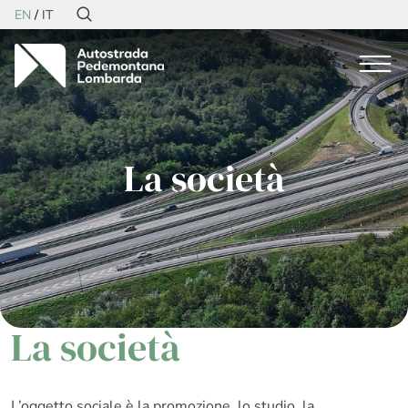
EN
IT
La società
La società
L’oggetto sociale è la promozione, lo studio, la